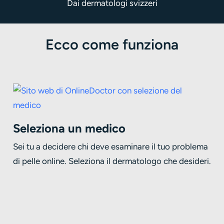
Dai dermatologi svizzeri
Ecco come funziona
Seleziona un medico
De
Sei tu a decidere chi deve esaminare il tuo problema
fo
di pelle online. Seleziona il dermatologo che desideri.
Des
ass
zon
per