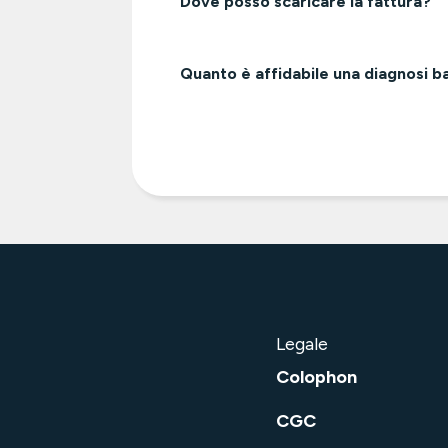
Dove posso scaricare la fattura?
Quanto è affidabile una diagnosi b
Legale
Colophon
CGC