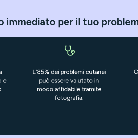
o immediato per il tuo proble
a
L'85% dei problemi cutanei
O
o e
può essere valutato in
o
modo affidabile tramite
e
fotografia.