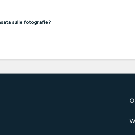
asata sulle fotografie?
O
W