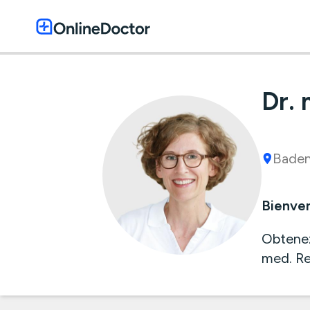
Dr.
Bade
Bienven
Obtenez
med. Re