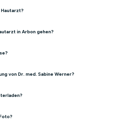
 Hautarzt?
autarzt in Arbon gehen?
ose?
lung von Dr. med. Sabine Werner?
nterladen?
 Foto?