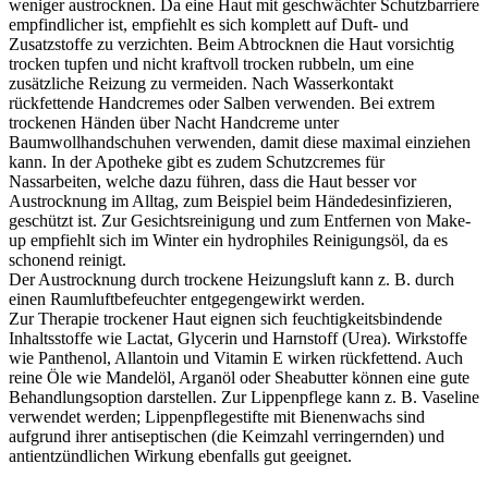
weniger austrocknen. Da eine Haut mit geschwächter Schutzbarriere
empfindlicher ist, empfiehlt es sich komplett auf Duft- und
Zusatzstoffe zu verzichten. Beim Abtrocknen die Haut vorsichtig
trocken tupfen und nicht kraftvoll trocken rubbeln
, um eine
zusätzliche Reizung zu vermeiden
. Nach Wasserkontakt
rückfettende Handcremes oder Salben verwenden. Bei extrem
trockenen Händen über Nacht Handcreme
unter
Baumwollhandschuhen verwenden, damit diese maximal einziehen
kann. In der Apotheke gibt es zudem Schutzcremes für
Nassarbeiten, welche dazu führen, dass die Haut
besser
vor
Austrocknung im Alltag, zum Beispiel beim Händedesinfizieren,
geschützt ist. Zur Gesichtsreinigung und zum Entfernen von Make-
up empfiehlt sich im Winter ein hydrophiles
Reinigungsö
l
, da es
schonend reinigt
.
Der Austrocknung durch trockene Heizungsluft kann z. B. durch
einen Raumluftbefeuchter entgegengewirkt werden.
Zur Therapie trockener Haut eignen sich feuchtigkeitsbindende
Inhaltsstoffe wie Lactat, Glycerin und Harnstoff (Urea).
Wirkstoffe
wie Panthenol, Allantoin und Vitamin E wirken rückfettend
. Auch
reine Öle wie Mandelöl, Arganöl oder Sheabutter können eine gute
Behandlungsoption darstellen.
Zur Lippenpflege
kann z. B.
Vaseline
verwendet werden
; Lippenpflegestifte
mit Bienenwachs
sind
aufgrund ihrer antiseptischen (die
Keimzahl
verringernden) und
antientzündlichen Wirkung ebenfalls gut geeignet
.