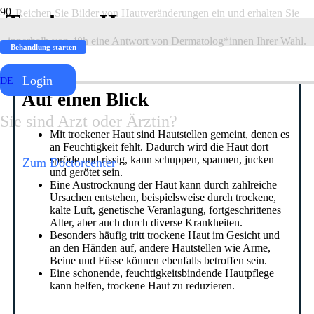
Reichen Sie Bilder von Hautveränderungen ein und erhalten Sie
Trockene Haut
innerhalb von 48h eine Antwort von Dermatolog*innen Ihrer Wahl.
Behandlung starten
Login
DE
Auf einen Blick
Sie sind Arzt oder Ärztin?
Mit trockener Haut sind Hautstellen gemeint, denen es
an Feuchtigkeit fehlt. Dadurch wird die Haut dort
spröde und rissig, kann schuppen, spannen, jucken
Zum Doctorcenter
und gerötet sein.
Eine Austrocknung der Haut kann durch zahlreiche
Ursachen entstehen, beispielsweise durch trockene,
kalte Luft, genetische Veranlagung, fortgeschrittenes
Alter, aber auch durch diverse Krankheiten.
Besonders häufig tritt trockene Haut im Gesicht und
an den Händen auf, andere Hautstellen wie Arme,
Beine und Füsse können ebenfalls betroffen sein.
Eine schonende, feuchtigkeitsbindende Hautpflege
kann helfen, trockene Haut zu reduzieren.