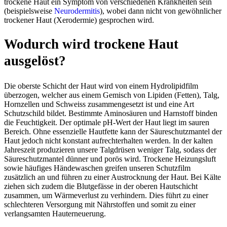
trockene Haut ein Symptom von verschiedenen Krankheiten sein
(beispielsweise
Neurodermitis
), wobei dann nicht von gewöhnlicher
trockener
Haut (Xerodermie) gesprochen wird.
Wodurch wird trockene Haut
ausgelöst?
Die oberste
Schicht der Haut
wird
von
eine
m
Hydrolipidfilm
überzogen
, welcher aus einem
Gemisch
von
Lipiden
(Fetten)
, Talg,
Hornzellen und Schweiss
zusammengesetzt
ist
und
eine Art
Schutzschild
bildet
.
Bestimmte
Aminosäuren und Harnstoff
binden
die Feuchtigkeit.
Der optimale pH-Wert der
Haut
liegt im sauren
Bereich
.
Ohne
essenzielle Hautfette kann der Säureschutzmantel der
Haut
jedoch
nicht konstant aufrechterhalten werden.
In der kalten
Jahreszeit produzieren unsere Talgdrüsen weniger Talg, sodass der
Säureschutzmantel dünner
und porös
wird. Trockene Heizungsluft
sowie häufiges Händewaschen greifen unseren Schutzfilm
zusätzlich an und führen zu einer Austrocknung der Haut. Bei Kälte
ziehen sich
zudem
die Blutgefässe in der oberen Hautschicht
zusammen, um Wärmeverlust zu verhindern. Dies führt zu einer
schlechteren Versorgung mit Nährstoffen und somit zu einer
verlangsamten Hauterneuerung.